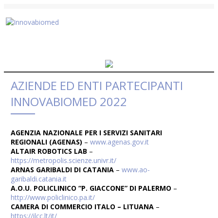
AZIENDE ED ENTI PARTECIPANTI
INNOVABIOMED 2022
AGENZIA NAZIONALE PER I SERVIZI SANITARI
REGIONALI (AGENAS)
–
www.agenas.gov.it
ALTAIR ROBOTICS LAB
–
https://metropolis.scienze.univr.it/
ARNAS GARIBALDI DI CATANIA
–
www.ao-
garibaldi.catania.it
A.O.U. POLICLINICO “P. GIACCONE” DI PALERMO
–
http://www.policlinico.pa.it/
CAMERA DI COMMERCIO ITALO – LITUANA
–
https://ilcc.lt/it/