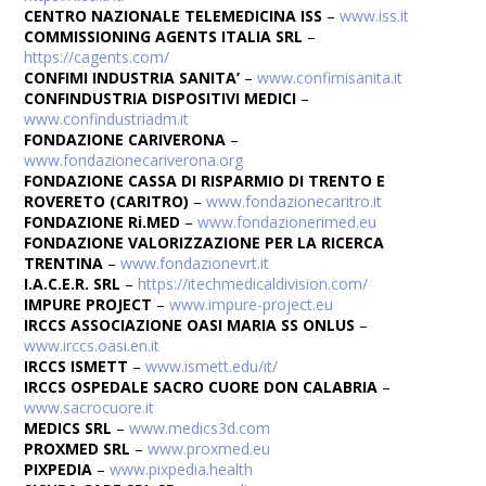
CENTRO NAZIONALE TELEMEDICINA ISS
–
www.iss.it
COMMISSIONING AGENTS ITALIA SRL
–
https://cagents.com/
CONFIMI INDUSTRIA SANITA’
–
www.confimisanita.it
CONFINDUSTRIA DISPOSITIVI MEDICI
–
www.confindustriadm.it
FONDAZIONE CARIVERONA
–
www.fondazionecariverona.org
FONDAZIONE CASSA DI RISPARMIO DI TRENTO E
ROVERETO (CARITRO)
–
www.fondazionecaritro.it
FONDAZIONE Ri.MED
–
www.fondazionerimed.eu
FONDAZIONE VALORIZZAZIONE PER LA RICERCA
TRENTINA
–
www.fondazionevrt.it
I.A.C.E.R. SRL
–
https://itechmedicaldivision.com/
IMPURE PROJECT
–
www.impure-project.eu
IRCCS ASSOCIAZIONE OASI MARIA SS ONLUS
–
www.irccs.oasi.en.it
IRCCS ISMETT
–
www.ismett.edu/it/
IRCCS OSPEDALE SACRO CUORE DON CALABRIA
–
www.sacrocuore.it
MEDICS SRL
–
www.medics3d.com
PROXMED SRL
–
www.proxmed.eu
PIXPEDIA
–
www.pixpedia.health