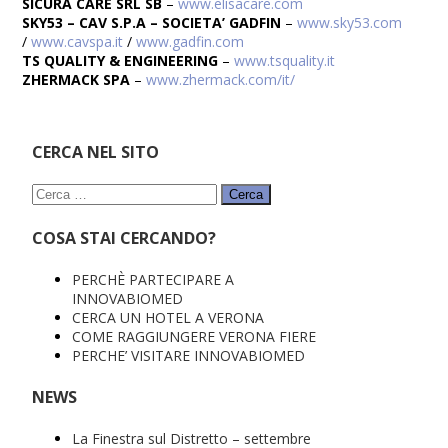
SICURA CARE SRL SB
–
www.elisacare.com
SKY53 – CAV S.P.A – SOCIETA’ GADFIN
–
www.sky53.com
/
www.cavspa.it
/
www.gadfin.com
TS QUALITY & ENGINEERING
–
www.tsquality.it
ZHERMACK SPA
–
www.zhermack.com/it/
CERCA NEL SITO
Ricerca
per:
COSA STAI CERCANDO?
PERCHÈ PARTECIPARE A
INNOVABIOMED
CERCA UN HOTEL A VERONA
COME RAGGIUNGERE VERONA FIERE
PERCHE’ VISITARE INNOVABIOMED
NEWS
La Finestra sul Distretto – settembre