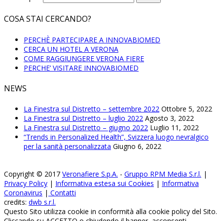
COSA STAI CERCANDO?
PERCHÈ PARTECIPARE A INNOVABIOMED
CERCA UN HOTEL A VERONA
COME RAGGIUNGERE VERONA FIERE
PERCHE’ VISITARE INNOVABIOMED
NEWS
La Finestra sul Distretto – settembre 2022
Ottobre 5, 2022
La Finestra sul Distretto – luglio 2022
Agosto 3, 2022
La Finestra sul Distretto – giugno 2022
Luglio 11, 2022
“Trends in Personalized Health”, Svizzera luogo nevralgico
per la sanità personalizzata
Giugno 6, 2022
Copyright © 2017
Veronafiere S.p.A.
-
Gruppo RPM Media S.r.l.
|
Privacy Policy
|
Informativa estesa sui Cookies
|
Informativa
Coronavirus
|
Contatti
credits:
dwb s.r.l.
Questo Sito utilizza cookie in conformità alla cookie policy del Sito.
Cliccando su ACCETTO o chiudendo il banner, acconsenti