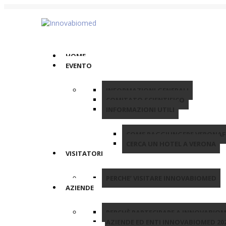
HOME
EVENTO
INFORMAZIONI GENERALI
COMITATO SCIENTIFICO
INFORMAZIONI UTILI
COME RAGGIUNGERE VERONAF
CERCA UN HOTEL A VERONA
VISITATORI
PERCHE’ VISITARE INNOVABIOMED
AZIENDE
PERCHÈ PARTECIPARE A INNOVABIO
AZIENDE ED ENTI INNOVABIOMED 20