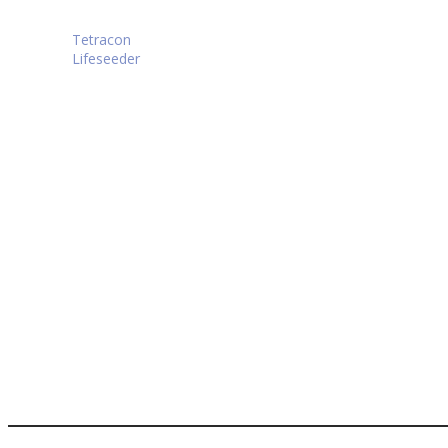
Navigazione
Tetracon
Lifeseeder
articoli