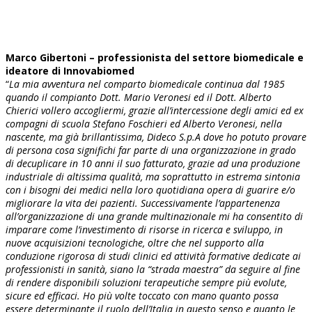
Marco Gibertoni – professionista del settore biomedicale e
ideatore di Innovabiomed
“
La mia avventura nel comparto biomedicale continua dal 1985
quando il compianto Dott. Mario Veronesi ed il Dott. Alberto
Chierici vollero accogliermi, grazie all’intercessione degli amici ed ex
compagni di scuola Stefano Foschieri ed Alberto Veronesi, nella
nascente, ma già brillantissima, Dideco S.p.A dove ho potuto provare
di persona cosa significhi far parte di una organizzazione in grado
di decuplicare in 10 anni il suo fatturato, grazie ad una produzione
industriale di altissima qualità, ma soprattutto in estrema sintonia
con i bisogni dei medici nella loro quotidiana opera di guarire e/o
migliorare la vita dei pazienti. Successivamente l’appartenenza
all’organizzazione di una grande multinazionale mi ha consentito di
imparare come l’investimento di risorse in ricerca e sviluppo, in
nuove acquisizioni tecnologiche, oltre che nel supporto alla
conduzione rigorosa di studi clinici ed attività formative dedicate ai
professionisti in sanità, siano la “strada maestra” da seguire al fine
di rendere disponibili soluzioni terapeutiche sempre più evolute,
sicure ed efficaci. Ho più volte toccato con mano quanto possa
essere determinante il ruolo dell’Italia in questo senso e quanto le