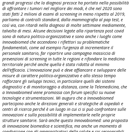
grandi progressi che la diagnosi precoce ha portato nella possibilità
di affrontare i tumori nel migliore dei modi, è che nel 2020 sono
stati fatti 2 milioni di esami di screening in meno rispetto al 2019,
parliamo di controlli standard, dalla mammografia al pap test, e
così via, con ritardi nella diagnosi di molte settimane mediamente,
talvolta di mesi. Alcune decisioni legate alla ripartenza post covid
sono di natura politico-organizzativa e sono anche i luoghi come
Innovabiomed che accendono i riflettori su problematiche
fondamentali, come ad esempio l’urgenza di incrementare il
personale sanitario, far ripartire una campagna massiccia di
prevenzioni di screening in tutte le regioni e rifondare la medicina
territoriale perché anche quella è stata ridotta al minimo
dell’efficacia. L’innovazione può e deve affiancare e sviluppare delle
misure di carattere politico-organizzativo e allo stesso tempo
rafforzare gli sviluppi tecnici, in particolare quelli dei sistemi
diagnostici e di monitoraggio a distanza, come la Telemedicina, che
a Innovabiomed viene promossa con forum specifici su nuove
tecnologie e strumentazioni. Mi auguro che a Innovabiomed
partecipino anche le direzioni generali e strategiche di ospedali e
centri di ricerca perché è un luogo in cui ci si può confrontare sulle
innovazioni e sulla possibilità di implementarle nelle proprie
strutture sanitarie. Sarà anche questo Innovabiomed: una proposta
di innovazione biomedica e scientifica, ma anche un momento di
condivisione con gli amministratori della salute e coi responsabili