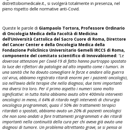
distrettobiomedicale.it., si svolgerà totalmente in presenza, nel
pieno rispetto delle normative anti-Covid.
Queste le parole di
Giampaolo Tortora, Professore Ordinario
di Oncologia Medica della Facoltà di Medicina
dell’Università Cattolica del Sacro Cuore di Roma, Direttore
del Cancer Center e della Oncologia Medica della
Fondazione Policlinico Universitario Gemelli IRCCS di Roma,
componente del comitato scientifico di Innovabiomed:
“Le
doverose attenzioni per Covid-19 di fatto hanno purtroppo spostato
la luce dei riflettori da patologie ad alto impatto come i tumori. In
una sanità che ha dovuto convogliare le forze e andare alla guerra
col virus, abbiamo registrato ritardi enormi per i pazienti oncologici,
sia nell’avvio delle terapie che nella diagnosi, due temi importanti
ma diversi tra loro. Per il primo aspetto i numeri sono molto
significativi: in tutta Italia abbiamo avuto oltre 400mila interventi
oncologici in meno, il 64% di ritardo negli interventi di chirurgia
oncologica programmati, quasi il 50% dei trattamenti terapici
ritardati o spostati, abbiamo avuto un 20% di pazienti oncologici
che non sono andati a fare trattamenti programmati e dei ritardi
importanti nella continuità della cura per chi aveva già avuto una
diagnosi di tumore. Un problema altrettanto grave, se si pensa ai