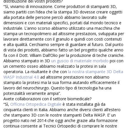
distribuzione dei vostri prodotti?
“Sì, viviamo di innovazione. Come produttori di stampanti 3D,
siamo partiti con l’idea che la stampa 3D dovesse creare oggetti
alla portata delle persone perciò abbiamo lavorato sulle
dimensioni e con materiali specifici, portati dal mondo tecnico e
industriale. L’anno scorso abbiamo utilizzato una macchina che
stampa un tecnopolimero ad altissime prestazioni, sviluppata per
lavorare direttamente con il granulo e quindi con costi contenuti
e alta qualità. Cerchiamo sempre di guardare al futuro. Dal punto
di vista dei prodotti, abbiamo fatto un bel progetto qualche anno
fa con il Dott. Villiam Dall’Olio per la produzione di teche craniche.
Abbiamo stampato in 3D
un guscio di materiale morbido
poi con
un cemento osseo abbiamo realizzato la protesi in sala
operatoria. La risultante è che con
la nostra stampante 3D Delta
WASP Industrial 4.0
ad altissime prestazioni non abbiamo
stampato la protesi ma la sua forma aiutando efficacemente il
lavoro del neurochirurgo. Questo tipo di tecnologia ha una
potenzialità veramente ampia”.
Avete collaborazioni con il settore biomedicale?
“Sì,
Officina Ortopedica Digitale
è stata installata già da
cinquanta clienti in Italia. Abbiamo anche diversi clienti all’estero
che stampano 3D con le nostre stampanti Delta WASP. E’ un
progetto nato nel 2014 che oggi anche grazie alla formazione
continua consente ai Tecnici Ortopedici di comprare le nostre