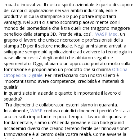
impatto innovativo. Il nostro spirito aziendale è quello di scoprire
dei campi di applicazione nei vari ambiti industriali, edili e
produttivi in cui la stampante 3D può portare importanti
vantaggi. Nel 2014 ci siamo scontrati piacevolmente con il
mondo del biomedicale che è tra quelli che traggono maggiore
beneficio dalla stampa 3D. Prende vita, così,
WASP Med
, un
gruppo di lavoro che unisce ricercatori e professionisti della
stampa 3D per il settore medicale. Negli anni siamo arrivati a
sviluppare sempre più applicazioni e ad evolvere la tecnologia in
base alle necessità degli ambiti che abbiamo seguito e
sperimentato. Oggi, abbiamo un approccio puntato molto sulla
formazione e proponiamo un prodotto che si chiama
Officina
Ortopedica Digitale
. Per interfacciarsi con i nostri Clienti è
importantissimo avere competenze, credibilità e materiali di
qualità”.
In quanti siete in azienda e quanto è importante il lavoro di
squadra?
“Tra dipendenti e collaboratori esterni siamo in quaranta.
Inizialmente,
WASP
contava quindici dipendenti perciò c’è stata
una crescita importante in poco tempo. Il lavoro di squadra è
fondamentale, siamo un’Azienda giovane e con background
accademici diversi che creano terreno fertile per l’innovazione”.
L’innovazione è al centro della vostra realtà. Come avviene la