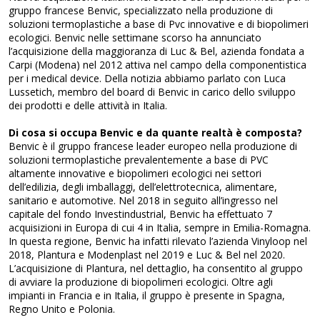
gruppo francese Benvic, specializzato nella produzione di
soluzioni termoplastiche a base di Pvc innovative e di biopolimeri
ecologici. Benvic nelle settimane scorso ha annunciato
l’acquisizione della maggioranza di Luc & Bel, azienda fondata a
Carpi (Modena) nel 2012 attiva nel campo della componentistica
per i medical device. Della notizia abbiamo parlato con Luca
Lussetich, membro del board di Benvic in carico dello sviluppo
dei prodotti e delle attività in Italia.
Di cosa si occupa Benvic e da quante realtà è composta?
Benvic è il gruppo francese leader europeo nella produzione di
soluzioni termoplastiche prevalentemente a base di PVC
altamente innovative e biopolimeri ecologici nei settori
dell’edilizia, degli imballaggi, dell’elettrotecnica, alimentare,
sanitario e automotive. Nel 2018 in seguito all’ingresso nel
capitale del fondo Investindustrial, Benvic ha effettuato 7
acquisizioni in Europa di cui 4 in Italia, sempre in Emilia-Romagna.
In questa regione, Benvic ha infatti rilevato l’azienda Vinyloop nel
2018, Plantura e Modenplast nel 2019 e Luc & Bel nel 2020.
L’acquisizione di Plantura, nel dettaglio, ha consentito al gruppo
di avviare la produzione di biopolimeri ecologici. Oltre agli
impianti in Francia e in Italia, il gruppo è presente in Spagna,
Regno Unito e Polonia.