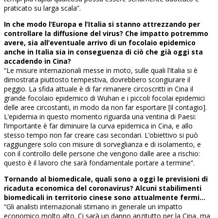
praticato su larga scala”.
In che modo l’Europa e l’Italia si stanno attrezzando per
controllare la diffusione del virus? Che impatto potremmo
avere, sia all’eventuale arrivo di un focolaio epidemico
anche in Italia sia in conseguenza di ciò che già oggi sta
accadendo in Cina?
“Le misure internazionali messe in moto, sulle quali l’Italia si è
dimostrata piuttosto tempestiva, dovrebbero scongiurare il
peggio. La sfida attuale è di far rimanere circoscritti in Cina il
grande focolaio epidemico di Wuhan e i piccoli focolai epidemici
delle aree circostanti, in modo da non far esportare [il contagio].
L’epidemia in questo momento riguarda una ventina di Paesi:
l’importante è far diminuire la curva epidemica in Cina, e allo
stesso tempo non far creare casi secondari. L’obiettivo si può
raggiungere solo con misure di sorveglianza e di isolamento, e
con il controllo delle persone che vengono dalle aree a rischio:
questo è il lavoro che sarà fondamentale portare a termine”.
Tornando al biomedicale, quali sono a oggi le previsioni di
ricaduta economica del coronavirus? Alcuni stabilimenti
biomedicali in territorio cinese sono attualmente fermi…
“Gli analisti internazionali stimano in generale un impatto
economico molto alto. Ci sarà un danno anzitutto per la Cina, ma