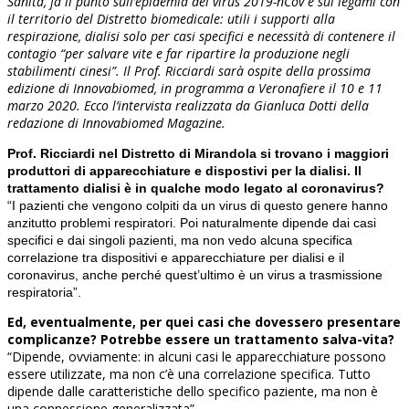
Sanità, fa il punto sull’epidemia del virus 2019-nCov e sui legami con
il territorio del Distretto biomedicale: utili i supporti alla
respirazione, dialisi solo per casi specifici e necessità di contenere il
contagio “per salvare vite e far ripartire la produzione negli
stabilimenti cinesi”. Il Prof. Ricciardi sarà ospite della prossima
edizione di Innovabiomed, in programma a Veronafiere il 10 e 11
marzo 2020. Ecco l’intervista realizzata da Gianluca Dotti della
redazione di Innovabiomed Magazine.
Prof. Ricciardi nel Distretto di Mirandola si trovano i maggiori
produttori di apparecchiature e dispostivi per la dialisi. Il
trattamento dialisi è in qualche modo legato al coronavirus?
“I pazienti che vengono colpiti da un virus di questo genere hanno
anzitutto problemi respiratori. Poi naturalmente dipende dai casi
specifici e dai singoli pazienti, ma non vedo alcuna specifica
correlazione tra dispositivi e apparecchiature per dialisi e il
coronavirus, anche perché quest’ultimo è un virus a trasmissione
respiratoria”.
Ed, eventualmente, per quei casi che dovessero presentare
complicanze? Potrebbe essere un trattamento salva-vita?
“Dipende, ovviamente: in alcuni casi le apparecchiature possono
essere utilizzate, ma non c’è una correlazione specifica. Tutto
dipende dalle caratteristiche dello specifico paziente, ma non è
una connessione generalizzata”.