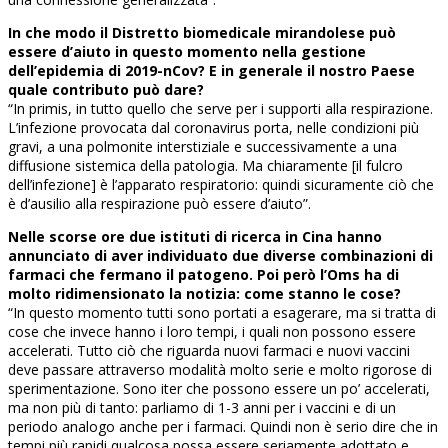
In che modo il Distretto biomedicale mirandolese può
essere d’aiuto in questo momento nella gestione
dell’epidemia di 2019-nCov? E in generale il nostro Paese
quale contributo può dare?
“In primis, in tutto quello che serve per i supporti alla respirazione.
L’infezione provocata dal coronavirus porta, nelle condizioni più
gravi, a una polmonite interstiziale e successivamente a una
diffusione sistemica della patologia. Ma chiaramente [il fulcro
dell’infezione] è l’apparato respiratorio: quindi sicuramente ciò che
è d’ausilio alla respirazione può essere d’aiuto”.
Nelle scorse ore due istituti di ricerca in Cina hanno
annunciato di aver individuato due diverse combinazioni di
farmaci che fermano il patogeno. Poi però l’Oms ha di
molto ridimensionato la notizia: come stanno le cose?
“In questo momento tutti sono portati a esagerare, ma si tratta di
cose che invece hanno i loro tempi, i quali non possono essere
accelerati. Tutto ciò che riguarda nuovi farmaci e nuovi vaccini
deve passare attraverso modalità molto serie e molto rigorose di
sperimentazione. Sono iter che possono essere un po’ accelerati,
ma non più di tanto: parliamo di 1-3 anni per i vaccini e di un
periodo analogo anche per i farmaci. Quindi non è serio dire che in
tempi più rapidi qualcosa possa essere seriamente adottato e