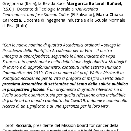
Gregoriana (Italia); la Rev.da Suor
Margarita Bofarull Buñuel
,
R.S.C.J., Docente di Teologia Morale all’
Universidad
Centroamericana José Simeón Cañas
(El Salvador);
Maria Chiara
Carrozza
, Docente di Ingegneria Industriale alla Scuola Normale
di Pisa (Italia).
“
Con le nuove nomine di quattro Accademici ordinari – spiega la
Presidenza della Pontificia Accademia per la Vita – il nostro
impegno si approfondisce, seguendo le linee indicate da Papa
Francesco in questi anni e nella definizione degli obiettivi ‘strategici’
di lavoro e di approfondimento, contenuti nella Lettera Humana
Communitas del 2019. Con la nomina del prof. Walter Ricciardi la
Pontificia Accademia per la Vita si prepara al meglio in vista della
prossima Assemblea di settembre sul tema della salute pubblica
in prospettiva globale
. È un argomento di grande rilevanza sia a
livello sociale e sanitario, sia per quella riflessione etica ineludibile
di fronte ad un mondo cambiato dal Covid19, a donne e uomini alla
ricerca di un significato e di una speranza per la loro vita
“.
Il prof. Ricciardi, presidente del Mission board for cancer della
Commissione europea e presidente della World federation of