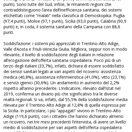
punti). Sono tutte del Sud, infine, le rimanenti regioni che
contraddistinguono l’area dell’inefficienza sanitaria, dei sistemi
etichettati come “malati” nella classifica di Demoskopika: Puglia
(97,4 punti), Molise (97,1 punti), Sicilia (93,0 punti), Calabria (90,9
punti) e, in coda, il sistema sanitario della Campania con 88,6
punti.
Soddisfazione: i sistemi più apprezzati in Trentino-Alto Adige,
Valle d’Aosta e Friuli-Venezia Giulia. Migliora, seppur non in modo
rilevante, il livello di soddisfazione degli italiani in relazione
all’erogazione dell’offerta sanitaria ospedaliera. Poco più di un
terzo degli italiani (33,7%), infatti, dichiara di essere soddisfatto
dei servizi sanitari legati ai vari aspetti del ricovero: assistenza
medica (40,8%), assistenza infermieristica (41,0%), vitto (23,1%)
e servizi igienici (30,6%). Un andamento in aumento del 2,2%
rispetto all’anno precedente. L’indicatore, rilevato dall’Istat nel
2019, conferma un divario più che significativo tra le diverse
realtà regionali. Si va, infatti, dal 55,5% della soddisfazione media
rilevata per il Trentino-Alto Adige al 12,8% di quella espressa per
la Sicilia. In particolare, i più “appagati” vivono in Trentino-Alto
Adige (119,6 punti), con i cittadini che hanno dichiarato almeno
un ricovero, nei tre mesi precedenti l’intervista, di avere un livello
medio di soddisfazione per vari aspetti dell’offerta ospedaliera