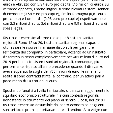
euro) e Abruzzo con 5,84 euro pro-capite (7,6 milioni di euro). Sul
versante opposto, i meno litigiosi si sono rilevati i sistemi sanitari
di Piemonte (0,54 euro pro-capite), Emilia-Romagna (0,81 euro
pro-capite) e Lombardia (0,98 euro pro-capite) rispettivamente
con 2,3 milioni di euro, 3,6 milioni di euro e 9,9 milioni di euro di
spese legali.
Risultato d’esercizio: allarme rosso per 8 sistemi sanitari
regionali. Sono 12 su 20, i sistemi sanitari regionali capaci di
ottimizzare le risorse finanziarie disponibili per garantire
l’efficienza del comparto. In particolare, accanto ad un risultato
d’esercizio in rosso complessivamente per 401 milioni di euro nel
2019 per ben otto sistemi sanitari regionali, comunque, più
performante rispetto all’anno precedente quando il disavanzo
aveva superato la soglia dei 760 milioni di euro, le rimanenti
realtà si sono contraddistinte, al contrario, per un attivo pari a
poco meno di 149 milioni di euro.
Spostando l’analisi a livello territoriale, si palesa maggiormente lo
squilibrio economico strutturale in alcuni contesti regionali,
nonostante lo strumento del piano di rientro. E così, nel 2019 il
risultato d’esercizio desumibile dal conto economico degli enti
sanitari locali premia prioritariamente il Trentino- Alto Adige con