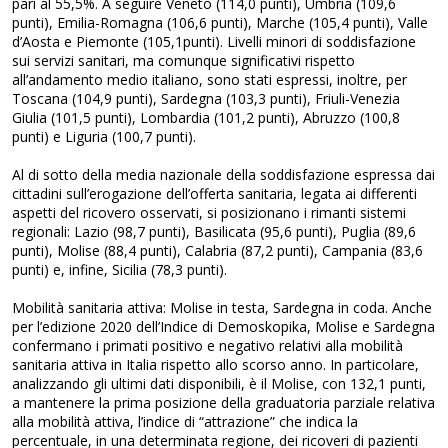
pari al 55,5%. A seguire Veneto (114,0 punti), Umbria (109,6
punti), Emilia-Romagna (106,6 punti), Marche (105,4 punti), Valle
d’Aosta e Piemonte (105,1punti). Livelli minori di soddisfazione
sui servizi sanitari, ma comunque significativi rispetto
all’andamento medio italiano, sono stati espressi, inoltre, per
Toscana (104,9 punti), Sardegna (103,3 punti), Friuli-Venezia
Giulia (101,5 punti), Lombardia (101,2 punti), Abruzzo (100,8
punti) e Liguria (100,7 punti).
Al di sotto della media nazionale della soddisfazione espressa dai
cittadini sull’erogazione dell’offerta sanitaria, legata ai differenti
aspetti del ricovero osservati, si posizionano i rimanti sistemi
regionali: Lazio (98,7 punti), Basilicata (95,6 punti), Puglia (89,6
punti), Molise (88,4 punti), Calabria (87,2 punti), Campania (83,6
punti) e, infine, Sicilia (78,3 punti).
Mobilità sanitaria attiva: Molise in testa, Sardegna in coda. Anche
per l’edizione 2020 dell’Indice di Demoskopika, Molise e Sardegna
confermano i primati positivo e negativo relativi alla mobilità
sanitaria attiva in Italia rispetto allo scorso anno. In particolare,
analizzando gli ultimi dati disponibili, è il Molise, con 132,1 punti,
a mantenere la prima posizione della graduatoria parziale relativa
alla mobilità attiva, l’indice di “attrazione” che indica la
percentuale, in una determinata regione, dei ricoveri di pazienti