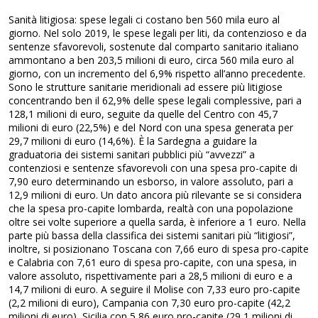
Sanità litigiosa: spese legali ci costano ben 560 mila euro al
giorno. Nel solo 2019, le spese legali per liti, da contenzioso e da
sentenze sfavorevoli, sostenute dal comparto sanitario italiano
ammontano a ben 203,5 milioni di euro, circa 560 mila euro al
giorno, con un incremento del 6,9% rispetto all’anno precedente.
Sono le strutture sanitarie meridionali ad essere più litigiose
concentrando ben il 62,9% delle spese legali complessive, pari a
128,1 milioni di euro, seguite da quelle del Centro con 45,7
milioni di euro (22,5%) e del Nord con una spesa generata per
29,7 milioni di euro (14,6%). È la Sardegna a guidare la
graduatoria dei sistemi sanitari pubblici più “avvezzi” a
contenziosi e sentenze sfavorevoli con una spesa pro-capite di
7,90 euro determinando un esborso, in valore assoluto, pari a
12,9 milioni di euro. Un dato ancora più rilevante se si considera
che la spesa pro-capite lombarda, realtà con una popolazione
oltre sei volte superiore a quella sarda, è inferiore a 1 euro. Nella
parte più bassa della classifica dei sistemi sanitari più “litigiosi”,
inoltre, si posizionano Toscana con 7,66 euro di spesa pro-capite
e Calabria con 7,61 euro di spesa pro-capite, con una spesa, in
valore assoluto, rispettivamente pari a 28,5 milioni di euro e a
14,7 milioni di euro. A seguire il Molise con 7,33 euro pro-capite
(2,2 milioni di euro), Campania con 7,30 euro pro-capite (42,2
milioni di euro), Sicilia con 5,86 euro pro-capite (29,1 milioni di