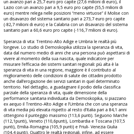
un avanzo pari a 25,7 euro pro capite (27,6 milioni di euro), il
Lazio con un avanzo pari a 9,5 euro pro capite (55,5 milioni di
euro) mentre relega nelle posizioni “meno virtuose” il Molise con
un disavanzo del sistema sanitario pari a 273,7 euro pro capite
(-82,7 milioni di euro) e la Calabria con un disavanzo del sistema
sanitario pari a 60,6 euro pro capite (-116,7 milioni di euro).
Speranza di vita: Trentino-Alto Adige e Umbria le realtà più
longeve. Lo studio di Demoskopika utilizza la speranza di vita,
data dal numero medio di anni che una persona può aspettarsi di
vivere al momento della sua nascita, quale indicatore per
misurare l’efficacia dei sistemi sanitari regionali: più alta è la
speranza di vita in una regione, maggiore è il contributo al
miglioramento delle condizioni di salute dei cittadini prodotto
anche dall’erogazione dei servizi sanitari in quel determinato
territorio. Nel dettaglio, a guadagnare il podio della classifica
parziale della speranza di vita, quale dimensione della
performance sanitaria individuata da Demoskopika, si piazzano
ex aequo il Trentino-Alto Adige e l’Umbria che con una speranza
di vita media più elevata rispetto al resto d’Italia pari a 84,1 anni
ottengono il punteggio massimo (113,6 punti). Seguono Marche
(112,1punti), Veneto (110,6punti), Lombardia e Toscana (107,5
punti), Emilia-Romagna (105,9 punti) e Friuli- Venezia Giulia
(104,4 punti). Quattro le realtà regionali, infine, ad essere