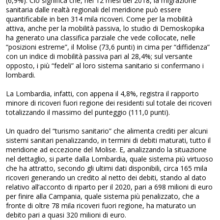
(6,9%). Ciò significa che, nei 12 mesi del 2018, la migrazione
sanitaria dalle realtà regionali del meridione può essere
quantificabile in ben 314 mila ricoveri. Come per la mobilità
attiva, anche per la mobilità passiva, lo studio di Demoskopika
ha generato una classifica parziale che vede collocate, nelle
“posizioni estreme”, il Molise (73,6 punti) in cima per “diffidenza”
con un indice di mobilità passiva pari al 28,4%; sul versante
opposto, i più “fedeli” al loro sistema sanitario si confermano i
lombardi.
La Lombardia, infatti, con appena il 4,8%, registra il rapporto
minore di ricoveri fuori regione dei residenti sul totale dei ricoveri
totalizzando il massimo del punteggio (111,0 punti).
Un quadro del “turismo sanitario” che alimenta crediti per alcuni
sistemi sanitari penalizzando, in termini di debiti maturati, tutto il
meridione ad eccezione del Molise. E, analizzando la situazione
nel dettaglio, si parte dalla Lombardia, quale sistema più virtuoso
che ha attratto, secondo gli ultimi dati disponibili, circa 165 mila
ricoveri generando un credito al netto dei debiti, stando al dato
relativo all’acconto di riparto per il 2020, pari a 698 milioni di euro
per finire alla Campania, quale sistema più penalizzato, che a
fronte di oltre 78 mila ricoveri fuori regione, ha maturato un
debito pari a quasi 320 milioni di euro.