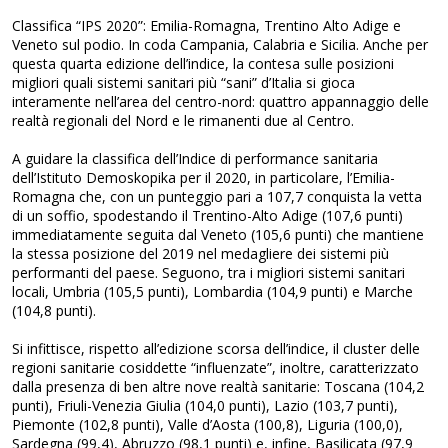
Classifica “IPS 2020”: Emilia-Romagna, Trentino Alto Adige e
Veneto sul podio. In coda Campania, Calabria e Sicilia. Anche per
questa quarta edizione dell’indice, la contesa sulle posizioni
migliori quali sistemi sanitari più “sani” d’Italia si gioca
interamente nell’area del centro-nord: quattro appannaggio delle
realtà regionali del Nord e le rimanenti due al Centro.
A guidare la classifica dell’Indice di performance sanitaria
dell’Istituto Demoskopika per il 2020, in particolare, l’Emilia-
Romagna che, con un punteggio pari a 107,7 conquista la vetta
di un soffio, spodestando il Trentino-Alto Adige (107,6 punti)
immediatamente seguita dal Veneto (105,6 punti) che mantiene
la stessa posizione del 2019 nel medagliere dei sistemi più
performanti del paese. Seguono, tra i migliori sistemi sanitari
locali, Umbria (105,5 punti), Lombardia (104,9 punti) e Marche
(104,8 punti).
Si infittisce, rispetto all’edizione scorsa dell’indice, il cluster delle
regioni sanitarie cosiddette “influenzate”, inoltre, caratterizzato
dalla presenza di ben altre nove realtà sanitarie: Toscana (104,2
punti), Friuli-Venezia Giulia (104,0 punti), Lazio (103,7 punti),
Piemonte (102,8 punti), Valle d’Aosta (100,8), Liguria (100,0),
Sardegna (99,4), Abruzzo (98,1 punti) e, infine, Basilicata (97,9