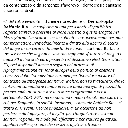
da contenzioso e da sentenze sfavorevoli, democrazia sanitaria
e speranza di vita.
«È del tutto evidente
– dichiara il presidente di Demoskopika,
Raffaele Rio
– l
a conferma di una persistente disparità tra
l’offerta sanitaria presente al Nord rispetto a quella erogata nel
Mezzogiorno. Un divario che va colmato consapevolmente per non
compromettere irrimediabilmente il diritto alla libertà di scelta
del luogo in cui curarsi. In questa direzione,
– continua Raffaele
Rio –
è bene che Regioni e Governo sappiano sfruttare al meglio i
quasi 20 miliardi di euro presenti nel dispositivo Next Generation
EU, resi disponibili anche a seguito del processo di
riprogrammazione dei fondi europei della politica di coesione
concessa dalla Commissione europea per finanziare misure di
contrasto all’emergenza sanitaria. Inoltre, non va trascurato, che le
istituzioni comunitarie hanno previsto ampi margini di flessibilità
permettendo di riorientare le risorse programmate per il
settennato 2021-2027 verso nuovi interventi ritenuti necessari, tra
cui, per l’appunto, la sanità. Insomma, – conclude Raffaele Rio – si
tratta di rilevanti risorse finanziarie, di un’occasione da non
perdere e da impiegare, al meglio, per riorganizzare i sistemi
sanitari regionali in modo più efficiente e per ridurre gli attuali
squilibri nell’erogazione dei servizi erogati ai cittadini».