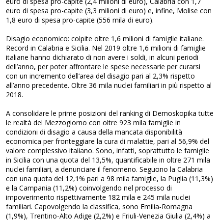
euro di spesa pro-capite (2,4 milioni di euro), Calabria con 1,7
euro di spesa pro-capite (3,3 milioni di euro) e, infine, Molise con
1,8 euro di spesa pro-capite (556 mila di euro).
Disagio economico: colpite oltre 1,6 milioni di famiglie italiane.
Record in Calabria e Sicilia. Nel 2019 oltre 1,6 milioni di famiglie
italiane hanno dichiarato di non avere i soldi, in alcuni periodi
dell’anno, per poter affrontare le spese necessarie per curarsi
con un incremento dell’area del disagio pari al 2,3% rispetto
all’anno precedente. Oltre 36 mila nuclei familiari in più rispetto al
2018.
A consolidare le prime posizioni del ranking di Demoskopika tutte
le realtà del Mezzogiorno con oltre 923 mila famiglie in
condizioni di disagio a causa della mancata disponibilità
economica per fronteggiare la cura di malattie, pari al 56,9% del
valore complessivo italiano. Sono, infatti, soprattutto le famiglie
in Sicilia con una quota del 13,5%, quantificabile in oltre 271 mila
nuclei familiari, a denunciare il fenomeno. Seguono la Calabria
con una quota del 12,1% pari a 98 mila famiglie, la Puglia (11,3%)
e la Campania (11,2%) coinvolgendo nel processo di
impoverimento rispettivamente 182 mila e 245 mila nuclei
familiari. Capovolgendo la classifica, sono Emilia-Romagna
(1,9%), Trentino-Alto Adige (2,2%) e Friuli-Venezia Giulia (2,4%) a