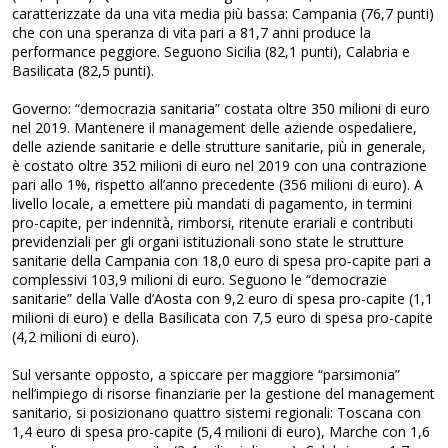
caratterizzate da una vita media più bassa: Campania (76,7 punti)
che con una speranza di vita pari a 81,7 anni produce la
performance peggiore. Seguono Sicilia (82,1 punti), Calabria e
Basilicata (82,5 punti).
Governo: “democrazia sanitaria” costata oltre 350 milioni di euro
nel 2019. Mantenere il management delle aziende ospedaliere,
delle aziende sanitarie e delle strutture sanitarie, più in generale,
è costato oltre 352 milioni di euro nel 2019 con una contrazione
pari allo 1%, rispetto all’anno precedente (356 milioni di euro). A
livello locale, a emettere più mandati di pagamento, in termini
pro-capite, per indennità, rimborsi, ritenute erariali e contributi
previdenziali per gli organi istituzionali sono state le strutture
sanitarie della Campania con 18,0 euro di spesa pro-capite pari a
complessivi 103,9 milioni di euro. Seguono le “democrazie
sanitarie” della Valle d’Aosta con 9,2 euro di spesa pro-capite (1,1
milioni di euro) e della Basilicata con 7,5 euro di spesa pro-capite
(4,2 milioni di euro).
Sul versante opposto, a spiccare per maggiore “parsimonia”
nell’impiego di risorse finanziarie per la gestione del management
sanitario, si posizionano quattro sistemi regionali: Toscana con
1,4 euro di spesa pro-capite (5,4 milioni di euro), Marche con 1,6