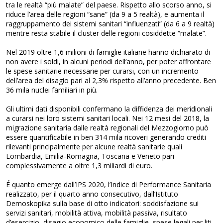
tra le realtà “più malate” del paese. Rispetto allo scorso anno, si
riduce l’area delle regioni “sane” (da 9 a 5 realtà), e aumenta il
raggruppamento dei sistemi sanitari “influenzati” (da 6 a 9 realtà)
mentre resta stabile il cluster delle regioni cosiddette “malate”.
Nel 2019 oltre 1,6 milioni di famiglie italiane hanno dichiarato di
non avere i soldi, in alcuni periodi dell’anno, per poter affrontare
le spese sanitarie necessarie per curarsi, con un incremento
dell’area del disagio pari al 2,3% rispetto all’anno precedente. Ben
36 mila nuclei familiari in più.
Gli ultimi dati disponibili confermano la diffidenza dei meridionali
a curarsi nei loro sistemi sanitari locali. Nei 12 mesi del 2018, la
migrazione sanitaria dalle realtà regionali del Mezzogiorno può
essere quantificabile in ben 314 mila ricoveri generando crediti
rilevanti principalmente per alcune realtà sanitarie quali
Lombardia, Emilia-Romagna, Toscana e Veneto pari
complessivamente a oltre 1,3 miliardi di euro.
É quanto emerge dall’IPS 2020, l’Indice di Performance Sanitaria
realizzato, per il quarto anno consecutivo, dall’Istituto
Demoskopika sulla base di otto indicatori: soddisfazione sui
servizi sanitari, mobilità attiva, mobilità passiva, risultato
d’esercizio, disagio economico delle famiglie, spese legali per liti