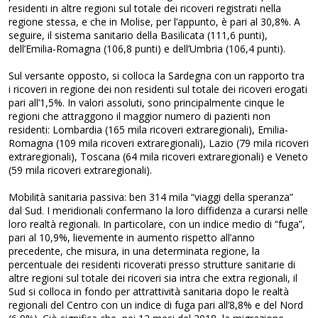
residenti in altre regioni sul totale dei ricoveri registrati nella
regione stessa, e che in Molise, per l’appunto, è pari al 30,8%. A
seguire, il sistema sanitario della Basilicata (111,6 punti),
dell’Emilia-Romagna (106,8 punti) e dell’Umbria (106,4 punti).
Sul versante opposto, si colloca la Sardegna con un rapporto tra
i ricoveri in regione dei non residenti sul totale dei ricoveri erogati
pari all’1,5%. In valori assoluti, sono principalmente cinque le
regioni che attraggono il maggior numero di pazienti non
residenti: Lombardia (165 mila ricoveri extraregionali), Emilia-
Romagna (109 mila ricoveri extraregionali), Lazio (79 mila ricoveri
extraregionali), Toscana (64 mila ricoveri extraregionali) e Veneto
(59 mila ricoveri extraregionali).
Mobilità sanitaria passiva: ben 314 mila “viaggi della speranza”
dal Sud. I meridionali confermano la loro diffidenza a curarsi nelle
loro realtà regionali. In particolare, con un indice medio di “fuga”,
pari al 10,9%, lievemente in aumento rispetto all’anno
precedente, che misura, in una determinata regione, la
percentuale dei residenti ricoverati presso strutture sanitarie di
altre regioni sul totale dei ricoveri sia intra che extra regionali, il
Sud si colloca in fondo per attrattività sanitaria dopo le realtà
regionali del Centro con un indice di fuga pari all’8,8% e del Nord